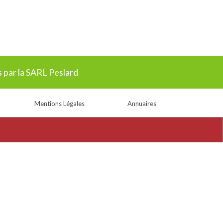
 par la SARL Peslard
Mentions Légales
Annuaires